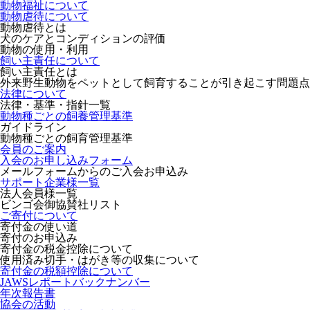
動物福祉について
動物虐待について
動物虐待とは
犬のケアとコンディションの評価
動物の使用・利用
飼い主責任について
飼い主責任とは
外来野生動物をペットとして飼育することが引き起こす問題点
法律について
法律・基準・指針一覧
動物種ごとの飼養管理基準
ガイドライン
動物種ごとの飼育管理基準
会員のご案内
入会のお申し込みフォーム
メールフォームからのご入会お申込み
サポート企業様一覧
法人会員様一覧
ビンゴ会御協賛社リスト
ご寄付について
寄付金の使い道
寄付のお申込み
寄付金の税金控除について
使用済み切手・はがき等の収集について
寄付金の税額控除について
JAWSレポートバックナンバー
年次報告書
協会の活動