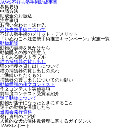
JAWS不妊去勢手術助成事業
募集要項
申請方法
助成金のお振込
注意事項
お問い合わせ・送付先
不妊去勢手術について
不妊去勢手術のメリット・デメリット
「いぬねこ不妊去勢手術推進キャンペーン」実施一覧
動物相談
動物の虐待を見かけたら
動物購入の際の注意点
よくある購入トラブル
猫の捕獲器の貸し出し
猫の捕獲器貸し出しについて
猫の捕獲器の貸し出しの流れ
ご準備いただくもの
捕獲器の貸し出しについてのお願い
動物愛護の作文コンテスト
作文コンテスト実施要項
前年度コンテスト受賞者紹介
迷子動物について
動物が迷子になったときにすること
迷子の動物を保護したら
当協会発行資料
発行資料のご紹介
人道的な犬の個体数管理に関するガイダンス
JAWSレポート