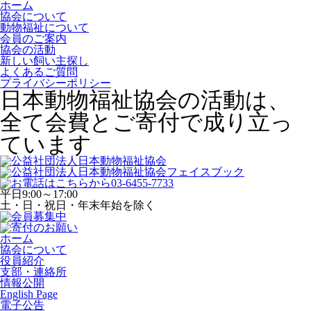
ホーム
協会について
動物福祉について
会員のご案内
協会の活動
新しい飼い主探し
よくあるご質問
プライバシーポリシー
日本動物福祉協会の活動は、
全て会費とご寄付で成り立っ
ています
平日
9:00～17:00
土・日・祝日・年末年始を除く
ホーム
協会について
役員紹介
支部・連絡所
情報公開
English Page
電子公告