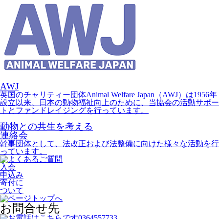
AWJ
英国のチャリティー団体Animal Welfare Japan（AWJ）は1956年
設立以来、日本の動物福祉向上のために、当協会の活動サポー
トとファンドレイジングを行っています。
動物との共生を考える
連絡会
幹事団体として、法改正および法整備に向けた様々な活動を行
っています。
入会
申込み
寄付に
ついて
お問合せ先