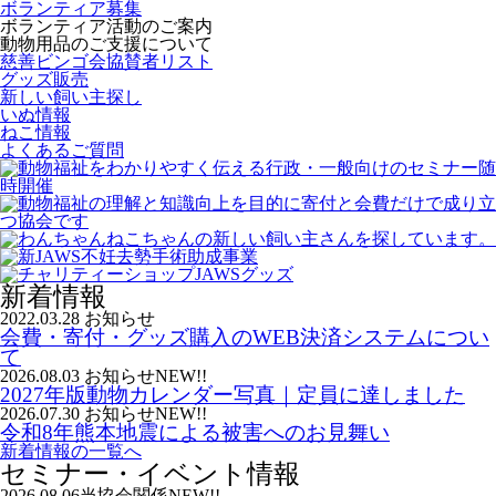
ボランティア募集
ボランティア活動のご案内
動物用品のご支援について
慈善ビンゴ会協賛者リスト
グッズ販売
新しい飼い主探し
いぬ情報
ねこ情報
よくあるご質問
新着情報
2022.03.28
お知らせ
会費・寄付・グッズ購入のWEB決済システムについ
て
2026.08.03
お知らせ
NEW!!
2027年版動物カレンダー写真｜定員に達しました
2026.07.30
お知らせ
NEW!!
令和8年熊本地震による被害へのお見舞い
新着情報の一覧へ
セミナー・イベント情報
2026.08.06
当協会関係
NEW!!