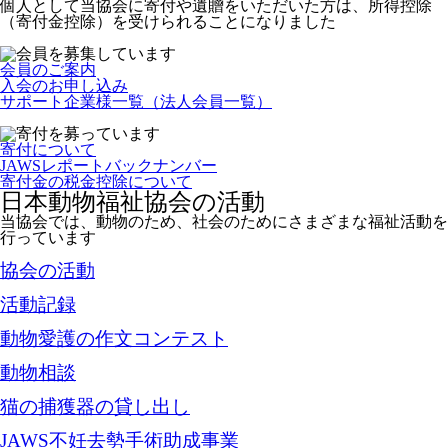
個人として当協会に寄付や遺贈をいただいた方は、所得控除
（寄付金控除）を受けられることになりました
会員のご案内
入会のお申し込み
サポート企業様一覧（法人会員一覧）
寄付について
JAWSレポートバックナンバー
寄付金の税金控除について
日本動物福祉協会の活動
当協会では、動物のため、社会のためにさまざまな福祉活動を
行っています
協会の活動
活動記録
動物愛護の作文コンテスト
動物相談
猫の捕獲器の貸し出し
JAWS不妊去勢手術助成事業