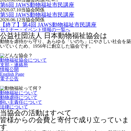
第6回 JAWS動物福祉市民講座
2026.07.10
当協会関係
第5回 JAWS動物福祉市民講座
2026.06.12
当協会関係
【終了】第4回 JAWS動物福祉市民講座
セミナー・イベント情報の一覧へ
公益社団法人 日本動物福祉協会は
動物を虐待から守り、あらゆる「いのち」にやさしい社会を築
いていくため、1956年に創立した協会です。
動物福祉協会について
支部・連絡所
情報公開
English Page
電子公告
動物福祉について
動物虐待について
飼い主責任について
法律について
当協会の活動はすべて
皆様からの会費と寄付で成り立っていま
す