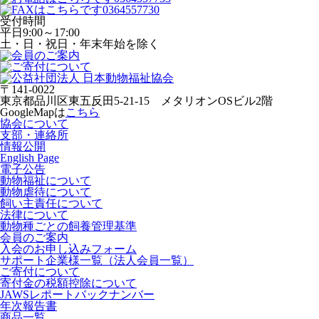
受付時間
平日
9:00～17:00
土・日・祝日・年末年始を除く
〒141-0022
東京都品川区東五反田5-21-15 メタリオンOSビル2階
GoogleMapは
こちら
協会について
支部・連絡所
情報公開
English Page
電子公告
動物福祉について
動物虐待について
飼い主責任について
法律について
動物種ごとの飼養管理基準
会員のご案内
入会のお申し込みフォーム
サポート企業様一覧（法人会員一覧）
ご寄付について
寄付金の税額控除について
JAWSレポートバックナンバー
年次報告書
商品一覧