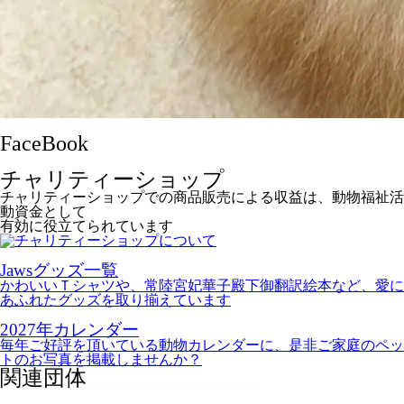
FaceBook
チャリティーショップ
チャリティーショップでの商品販売による収益は、動物福祉活
動資金として
有効に役立てられています
Jawsグッズ一覧
かわいいＴシャツや、常陸宮妃華子殿下御翻訳絵本など、愛に
あふれたグッズを取り揃えています
2027年カレンダー
毎年ご好評を頂いている動物カレンダーに、是非ご家庭のペッ
トのお写真を掲載しませんか？
関連団体