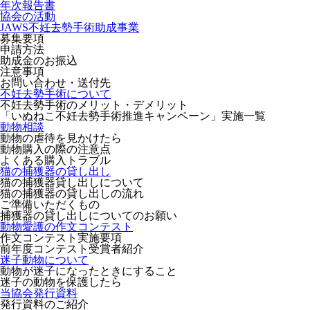
年次報告書
協会の活動
JAWS不妊去勢手術助成事業
募集要項
申請方法
助成金のお振込
注意事項
お問い合わせ・送付先
不妊去勢手術について
不妊去勢手術のメリット・デメリット
「いぬねこ不妊去勢手術推進キャンペーン」実施一覧
動物相談
動物の虐待を見かけたら
動物購入の際の注意点
よくある購入トラブル
猫の捕獲器の貸し出し
猫の捕獲器貸し出しについて
猫の捕獲器の貸し出しの流れ
ご準備いただくもの
捕獲器の貸し出しについてのお願い
動物愛護の作文コンテスト
作文コンテスト実施要項
前年度コンテスト受賞者紹介
迷子動物について
動物が迷子になったときにすること
迷子の動物を保護したら
当協会発行資料
発行資料のご紹介