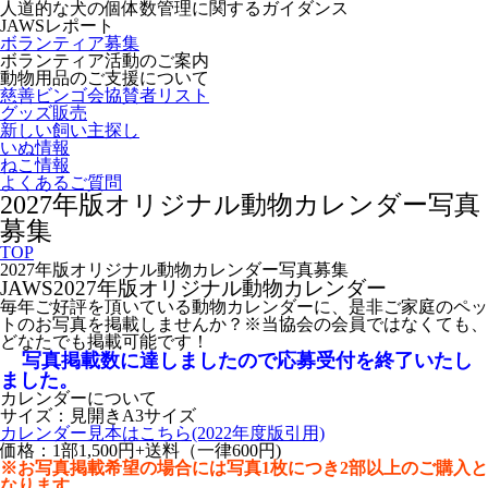
人道的な犬の個体数管理に関するガイダンス
JAWSレポート
ボランティア募集
ボランティア活動のご案内
動物用品のご支援について
慈善ビンゴ会協賛者リスト
グッズ販売
新しい飼い主探し
いぬ情報
ねこ情報
よくあるご質問
2027年版オリジナル動物カレンダー写真
募集
TOP
2027年版オリジナル動物カレンダー写真募集
JAWS2027年版オリジナル動物カレンダー
毎年ご好評を頂いている動物カレンダーに、是非ご家庭のペッ
トのお写真を掲載しませんか？※当協会の会員ではなくても、
どなたでも掲載可能です！
写真掲載数に達しましたので応募受付を終了いたし
ました。
カレンダーについて
サイズ：見開きA3サイズ
カレンダー見本はこちら(2022年度版引用)
価格：1部1,500円+送料（一律600円)
※お写真掲載希望の場合には写真1枚につき2部以上のご購入と
なります。