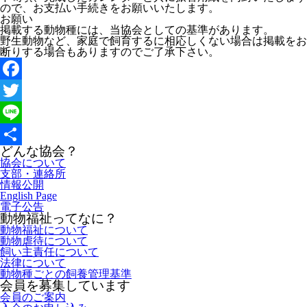
ので、お支払い手続きをお願いいたします。
お願い
掲載する動物種には、当協会としての基準があります。
野生動物など、家庭で飼育するに相応しくない場合は掲載をお
断りする場合もありますのでご了承下さい。
Facebook
Twitter
Line
どんな協会？
共
協会について
支部・連絡所
有
情報公開
English Page
電子公告
動物福祉ってなに？
動物福祉について
動物虐待について
飼い主責任について
法律について
動物種ごとの飼養管理基準
会員を募集しています
会員のご案内