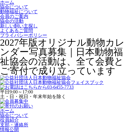
ホーム
協会について
動物福祉について
会員のご案内
協会の活動
新しい飼い主探し
よくあるご質問
プライバシーポリシー
2027年版オリジナル動物カレ
ンダー写真募集｜日本動物福
祉協会の活動は、全て会費と
ご寄付で成り立っています
平日
9:00～17:00
土・日・祝日・年末年始を除く
ホーム
協会について
役員紹介
支部・連絡所
情報公開