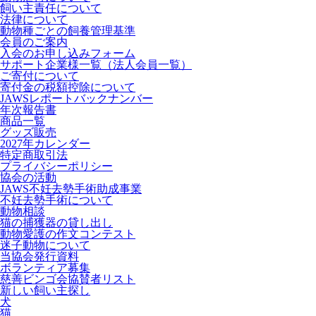
飼い主責任について
法律について
動物種ごとの飼養管理基準
会員のご案内
入会のお申し込みフォーム
サポート企業様一覧（法人会員一覧）
ご寄付について
寄付金の税額控除について
JAWSレポートバックナンバー
年次報告書
商品一覧
グッズ販売
2027年カレンダー
特定商取引法
プライバシーポリシー
協会の活動
JAWS不妊去勢手術助成事業
不妊去勢手術について
動物相談
猫の捕獲器の貸し出し
動物愛護の作文コンテスト
迷子動物について
当協会発行資料
ボランティア募集
慈善ビンゴ会協賛者リスト
新しい飼い主探し
犬
猫