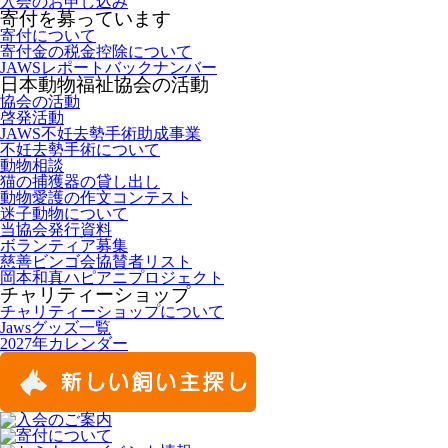
入会のお申し込み
寄付を募っています
寄付について
寄付金の税金控除について
JAWSレポートバックナンバー
日本動物福祉協会の活動
協会の活動
啓発活動
JAWS不妊去勢手術助成事業
不妊去勢手術について
動物相談
猫の捕獲器の貸し出し
動物愛護の作文コンテスト
迷子動物について
当協会発行資料
ボランティア募集
慈善ビンゴ会協賛者リスト
岡本和真ハピアニプロジェクト
チャリティーショップ
チャリティーショップについて
Jawsグッズ一覧
2027年カレンダー