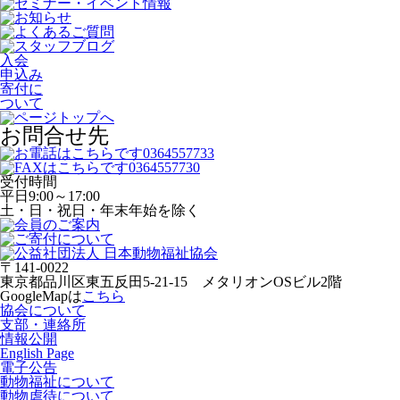
入会
申込み
寄付に
ついて
お問合せ先
受付時間
平日
9:00～17:00
土・日・祝日・年末年始を除く
〒141-0022
東京都品川区東五反田5-21-15 メタリオンOSビル2階
GoogleMapは
こちら
協会について
支部・連絡所
情報公開
English Page
電子公告
動物福祉について
動物虐待について