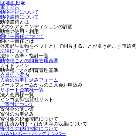
English Page
電子公告
動物福祉について
動物虐待について
動物虐待とは
犬のケアとコンディションの評価
動物の使用・利用
飼い主責任について
飼い主責任とは
外来野生動物をペットとして飼育することが引き起こす問題点
法律について
法律・基準・指針一覧
動物種ごとの飼養管理基準
ガイドライン
動物種ごとの飼育管理基準
会員のご案内
入会のお申し込みフォーム
メールフォームからのご入会お申込み
サポート企業様一覧
法人会員様一覧
ビンゴ会御協賛社リスト
ご寄付について
寄付金の使い道
寄付のお申込み
寄付金の税金控除について
使用済み切手・はがき等の収集について
寄付金の税額控除について
JAWSレポートバックナンバー