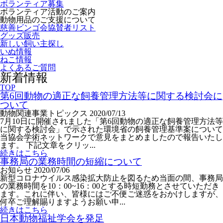
ボランティア募集
ボランティア活動のご案内
動物用品のご支援について
慈善ビンゴ会協賛者リスト
グッズ販売
新しい飼い主探し
いぬ情報
ねこ情報
よくあるご質問
新着情報
TOP
第6回動物の適正な飼養管理方法等に関する検討会に
ついて
動物関連事業トピックス
2020/07/13
7月10日に開催されました「第6回動物の適正な飼養管理方法等
に関する検討会」で示された環境省の飼養管理基準案について
当協会学術ネットワークで意見をまとめましたので報告いたし
ます。 下記文章をクリッ...
続きはこちら
事務局の業務時間の短縮について
お知らせ
2020/07/06
新型コロナウイルス感染拡大防止を図るため当面の間、事務局
の業務時間を10：00~16：00とする時短勤務とさせていただき
ます。これに伴い、皆様にはご不便ご迷惑をおかけしますが、
何卒ご理解賜りますようお願い申...
続きはこちら
日本動物福祉学会を発足