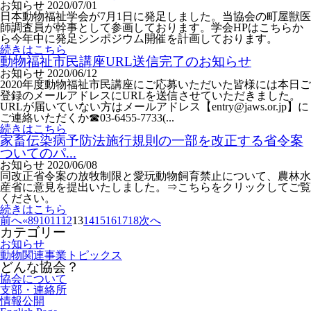
お知らせ
2020/07/01
日本動物福祉学会が7月1日に発足しました。当協会の町屋獣医
師調査員が幹事として参画しております。学会HPはこちらか
ら今年中に発足シンポジウム開催を計画しております。
続きはこちら
動物福祉市民講座URL送信完了のお知らせ
お知らせ
2020/06/12
2020年度動物福祉市民講座にご応募いただいた皆様には本日ご
登録のメールアドレスにURLを送信させていただきました。
URLが届いていない方はメールアドレス【entry@jaws.or.jp】に
ご連絡いただくか☎03-6455-7733(...
続きはこちら
家畜伝染病予防法施行規則の一部を改正する省令案
ついてのパ...
お知らせ
2020/06/08
同改正省令案の放牧制限と愛玩動物飼育禁止について、農林水
産省に意見を提出いたしました。⇒こちらをクリックしてご覧
ください。
続きはこちら
前へ
«
8
9
10
11
12
13
14
15
16
17
18
次へ
カテゴリー
お知らせ
動物関連事業トピックス
どんな協会？
協会について
支部・連絡所
情報公開