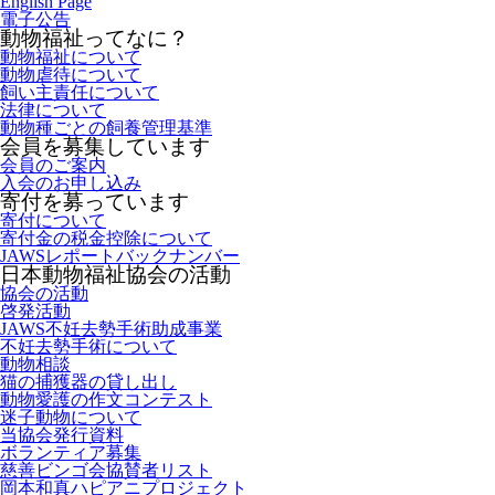
English Page
電子公告
動物福祉ってなに？
動物福祉について
動物虐待について
飼い主責任について
法律について
動物種ごとの飼養管理基準
会員を募集しています
会員のご案内
入会のお申し込み
寄付を募っています
寄付について
寄付金の税金控除について
JAWSレポートバックナンバー
日本動物福祉協会の活動
協会の活動
啓発活動
JAWS不妊去勢手術助成事業
不妊去勢手術について
動物相談
猫の捕獲器の貸し出し
動物愛護の作文コンテスト
迷子動物について
当協会発行資料
ボランティア募集
慈善ビンゴ会協賛者リスト
岡本和真ハピアニプロジェクト