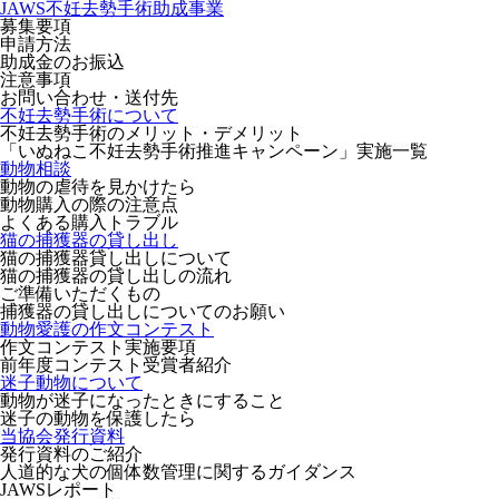
JAWS不妊去勢手術助成事業
募集要項
申請方法
助成金のお振込
注意事項
お問い合わせ・送付先
不妊去勢手術について
不妊去勢手術のメリット・デメリット
「いぬねこ不妊去勢手術推進キャンペーン」実施一覧
動物相談
動物の虐待を見かけたら
動物購入の際の注意点
よくある購入トラブル
猫の捕獲器の貸し出し
猫の捕獲器貸し出しについて
猫の捕獲器の貸し出しの流れ
ご準備いただくもの
捕獲器の貸し出しについてのお願い
動物愛護の作文コンテスト
作文コンテスト実施要項
前年度コンテスト受賞者紹介
迷子動物について
動物が迷子になったときにすること
迷子の動物を保護したら
当協会発行資料
発行資料のご紹介
人道的な犬の個体数管理に関するガイダンス
JAWSレポート