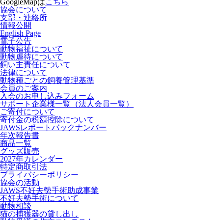
GoogleMapは
こちら
協会について
支部・連絡所
情報公開
English Page
電子公告
動物福祉について
動物虐待について
飼い主責任について
法律について
動物種ごとの飼養管理基準
会員のご案内
入会のお申し込みフォーム
サポート企業様一覧（法人会員一覧）
ご寄付について
寄付金の税額控除について
JAWSレポートバックナンバー
年次報告書
商品一覧
グッズ販売
2027年カレンダー
特定商取引法
プライバシーポリシー
協会の活動
JAWS不妊去勢手術助成事業
不妊去勢手術について
動物相談
猫の捕獲器の貸し出し