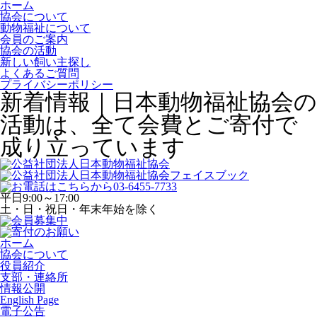
ホーム
協会について
動物福祉について
会員のご案内
協会の活動
新しい飼い主探し
よくあるご質問
プライバシーポリシー
新着情報｜日本動物福祉協会の
活動は、全て会費とご寄付で
成り立っています
平日
9:00～17:00
土・日・祝日・年末年始を除く
ホーム
協会について
役員紹介
支部・連絡所
情報公開
English Page
電子公告