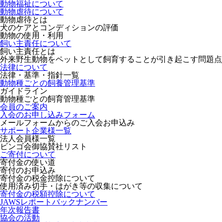
動物福祉について
動物虐待について
動物虐待とは
犬のケアとコンディションの評価
動物の使用・利用
飼い主責任について
飼い主責任とは
外来野生動物をペットとして飼育することが引き起こす問題点
法律について
法律・基準・指針一覧
動物種ごとの飼養管理基準
ガイドライン
動物種ごとの飼育管理基準
会員のご案内
入会のお申し込みフォーム
メールフォームからのご入会お申込み
サポート企業様一覧
法人会員様一覧
ビンゴ会御協賛社リスト
ご寄付について
寄付金の使い道
寄付のお申込み
寄付金の税金控除について
使用済み切手・はがき等の収集について
寄付金の税額控除について
JAWSレポートバックナンバー
年次報告書
協会の活動