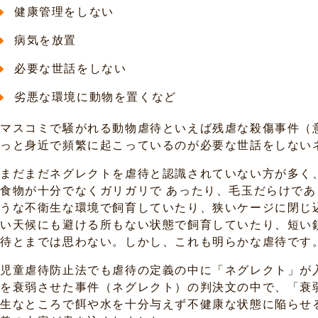
健康管理をしない
病気を放置
必要な世話をしない
劣悪な環境に動物を置くなど
マスコミで騒がれる動物虐待といえば残虐な殺傷事件（
っと身近で頻繁に起こっているのが必要な世話をしない
まだまだネグレクトを虐待と認識されていない方が多く
食物が十分でなくガリガリで あったり、毛玉だらけで
うな不衛生な環境で飼育していたり、狭いケージに閉じ
い天候にも避ける所もない状態で飼育していたり、短い
待とまでは思わない。しかし、これも明らかな虐待です
児童虐待防止法でも虐待の定義の中に「ネグレクト」が
を衰弱させた事件（ネグレクト）の判決文の中で、「衰
生なところで餌や水を十分与えず不健康な状態に陥らせ