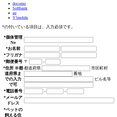
docomo
Softbank
au
Y!mobile
*の付いている項目は、入力必須です。
*
個体管理
No
*
お名前
*
フリガナ
*
郵便番号
〒
-
*
住所 ※都
都道府県
市区町村
道府県ま
番地
での入力
ビル名等
で可
*
電話番号
-
-
*
メールア
ドレス
*
ペットの
飼える住