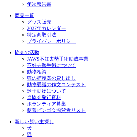
年次報告書
商品一覧
グッズ販売
2027年カレンダー
特定商取引法
プライバシーポリシー
協会の活動
JAWS不妊去勢手術助成事業
不妊去勢手術について
動物相談
猫の捕獲器の貸し出し
動物愛護の作文コンテスト
迷子動物について
当協会発行資料
ボランティア募集
慈善ビンゴ会協賛者リスト
新しい飼い主探し
犬
猫