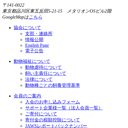
〒141-0022
東京都品川区東五反田5-21-15 メタリオンOSビル2階
GoogleMapは
こちら
協会について
支部・連絡所
情報公開
English Page
電子公告
動物福祉について
動物虐待について
飼い主責任について
法律について
動物種ごとの飼養管理基準
会員のご案内
入会のお申し込みフォーム
サポート企業様一覧（法人会員一覧）
ご寄付について
寄付金の税額控除について
JAWSレポートバックナンバー