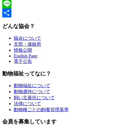
Twitter
Line
共
どんな協会？
有
協会について
支部・連絡所
情報公開
English Page
電子公告
動物福祉ってなに？
動物福祉について
動物虐待について
飼い主責任について
法律について
動物種ごとの飼養管理基準
会員を募集しています