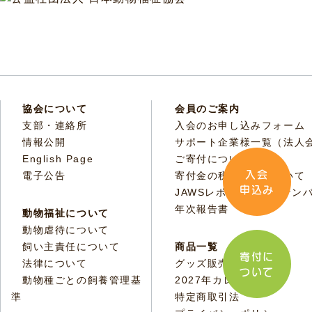
協会について
会員のご案内
支部・連絡所
入会のお申し込みフォーム
情報公開
サポート企業様一覧（法人
English Page
ご寄付について
入会
電子公告
寄付金の税額控除について
申込み
JAWSレポートバックナン
年次報告書
動物福祉について
動物虐待について
飼い主責任について
商品一覧
寄付に
法律について
グッズ販売
ついて
動物種ごとの飼養管理基
2027年カレンダー
準
特定商取引法