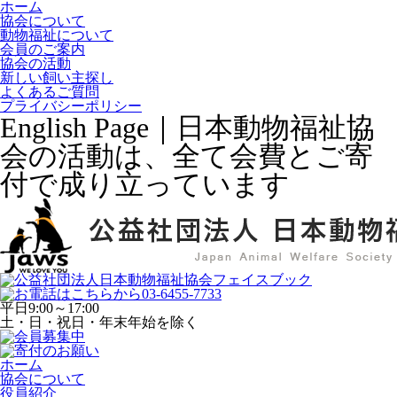
ホーム
協会について
動物福祉について
会員のご案内
協会の活動
新しい飼い主探し
よくあるご質問
プライバシーポリシー
English Page｜日本動物福祉協
会の活動は、全て会費とご寄
付で成り立っています
平日
9:00～17:00
土・日・祝日・年末年始を除く
ホーム
協会について
役員紹介