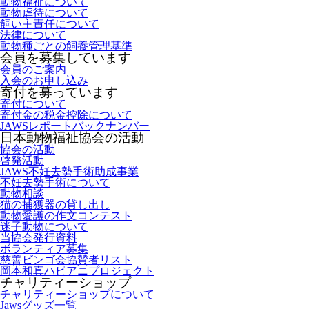
動物福祉について
動物虐待について
飼い主責任について
法律について
動物種ごとの飼養管理基準
会員を募集しています
会員のご案内
入会のお申し込み
寄付を募っています
寄付について
寄付金の税金控除について
JAWSレポートバックナンバー
日本動物福祉協会の活動
協会の活動
啓発活動
JAWS不妊去勢手術助成事業
不妊去勢手術について
動物相談
猫の捕獲器の貸し出し
動物愛護の作文コンテスト
迷子動物について
当協会発行資料
ボランティア募集
慈善ビンゴ会協賛者リスト
岡本和真ハピアニプロジェクト
チャリティーショップ
チャリティーショップについて
Jawsグッズ一覧