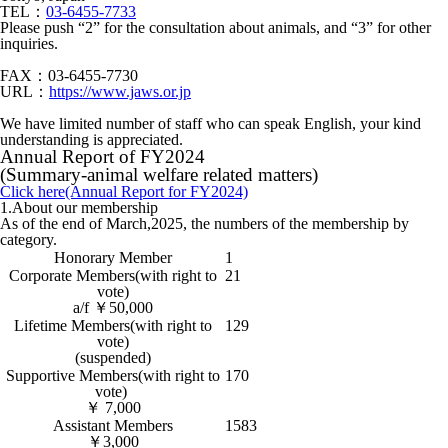
TEL：
03-6455-7733
Please push “2” for the consultation about animals, and “3” for other
inquiries.
FAX：03-6455-7730
URL：
https://www.jaws.or.jp
We have limited number of staff who can speak English, your kind
understanding is appreciated.
Annual Report of FY2024
(Summary-animal welfare related matters)
Click here(Annual Report for FY2024)
1.About our membership
As of the end of March,2025, the numbers of the membership by
category.
Honorary Member
1
Corporate Members(with right to
21
vote)
a/f ￥50,000
Lifetime Members(with right to
129
vote)
(suspended)
Supportive Members(with right to
170
vote)
￥ 7,000
Assistant Members
1583
￥3,000