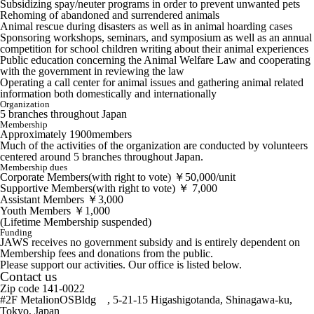
Subsidizing spay/neuter programs in order to prevent unwanted pets
Rehoming of abandoned and surrendered animals
Animal rescue during disasters as well as in animal hoarding cases
Sponsoring workshops, seminars, and symposium as well as an annual
competition for school children writing about their animal experiences
Public education concerning the Animal Welfare Law and cooperating
with the government in reviewing the law
Operating a call center for animal issues and gathering animal related
information both domestically and internationally
Organization
5 branches throughout Japan
Membership
Approximately 1900members
Much of the activities of the organization are conducted by volunteers
centered around 5 branches throughout Japan.
Membership dues
Corporate Members(with right to vote) ￥50,000/unit
Supportive Members(with right to vote) ￥ 7,000
Assistant Members ￥3,000
Youth Members ￥1,000
(Lifetime Membership suspended)
Funding
JAWS receives no government subsidy and is entirely dependent on
Membership fees and donations from the public.
Please support our activities. Our office is listed below.
Contact us
Zip code 141-0022
#2F MetalionOSBldg , 5-21-15 Higashigotanda, Shinagawa-ku,
Tokyo, Japan