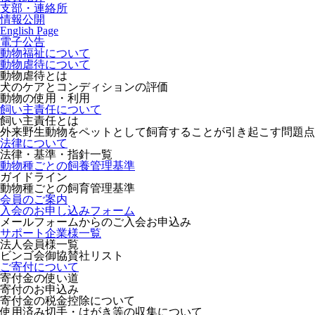
支部・連絡所
情報公開
English Page
電子公告
動物福祉について
動物虐待について
動物虐待とは
犬のケアとコンディションの評価
動物の使用・利用
飼い主責任について
飼い主責任とは
外来野生動物をペットとして飼育することが引き起こす問題点
法律について
法律・基準・指針一覧
動物種ごとの飼養管理基準
ガイドライン
動物種ごとの飼育管理基準
会員のご案内
入会のお申し込みフォーム
メールフォームからのご入会お申込み
サポート企業様一覧
法人会員様一覧
ビンゴ会御協賛社リスト
ご寄付について
寄付金の使い道
寄付のお申込み
寄付金の税金控除について
使用済み切手・はがき等の収集について