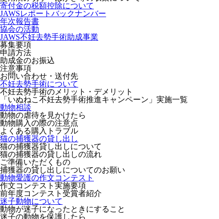
寄付金の税額控除について
JAWSレポートバックナンバー
年次報告書
協会の活動
JAWS不妊去勢手術助成事業
募集要項
申請方法
助成金のお振込
注意事項
お問い合わせ・送付先
不妊去勢手術について
不妊去勢手術のメリット・デメリット
「いぬねこ不妊去勢手術推進キャンペーン」実施一覧
動物相談
動物の虐待を見かけたら
動物購入の際の注意点
よくある購入トラブル
猫の捕獲器の貸し出し
猫の捕獲器貸し出しについて
猫の捕獲器の貸し出しの流れ
ご準備いただくもの
捕獲器の貸し出しについてのお願い
動物愛護の作文コンテスト
作文コンテスト実施要項
前年度コンテスト受賞者紹介
迷子動物について
動物が迷子になったときにすること
迷子の動物を保護したら