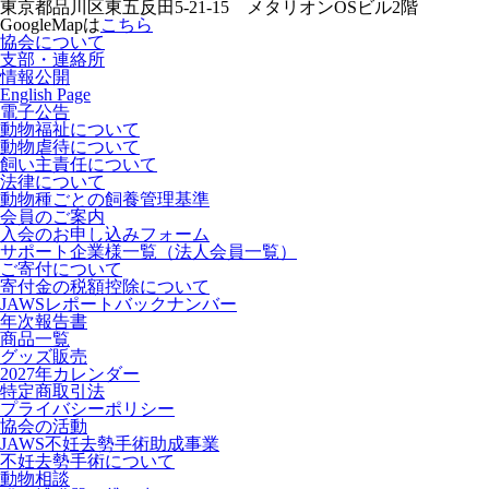
東京都品川区東五反田5-21-15 メタリオンOSビル2階
GoogleMapは
こちら
協会について
支部・連絡所
情報公開
English Page
電子公告
動物福祉について
動物虐待について
飼い主責任について
法律について
動物種ごとの飼養管理基準
会員のご案内
入会のお申し込みフォーム
サポート企業様一覧（法人会員一覧）
ご寄付について
寄付金の税額控除について
JAWSレポートバックナンバー
年次報告書
商品一覧
グッズ販売
2027年カレンダー
特定商取引法
プライバシーポリシー
協会の活動
JAWS不妊去勢手術助成事業
不妊去勢手術について
動物相談