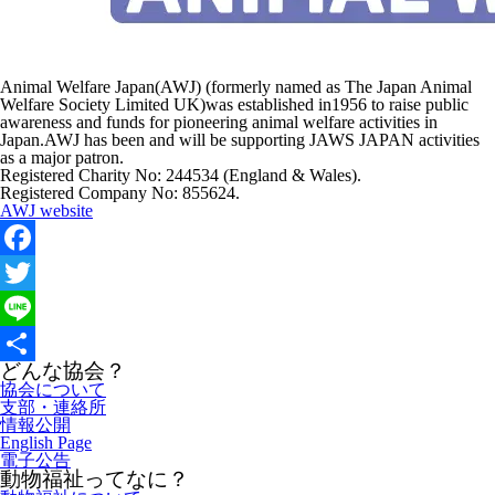
Animal Welfare Japan(AWJ) (formerly named as The Japan Animal
Welfare Society Limited UK)was established in1956 to raise public
awareness and funds for pioneering animal welfare activities in
Japan.AWJ has been and will be supporting JAWS JAPAN activities
as a major patron.
Registered Charity No: 244534 (England & Wales).
Registered Company No: 855624.
AWJ website
Facebook
Twitter
Line
どんな協会？
共
協会について
支部・連絡所
有
情報公開
English Page
電子公告
動物福祉ってなに？