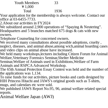
Youth Members
33
￥1,000
Total
1936
Your application for the membership is always welcome. Contact our
office at 03-6455-7733.
2.About our activities in FY2024
We subsidized around 2,900 operations of “Spaying & Neutering”.
Headquarters and 5 branches matched 675 dogs & cats with new
owners.
Telephone Counseling for concerned owners.
We received many consultations about possible adoptions, cruelty ,
neglect, diseases, and animal abuse,among wich,animal hoarding cases
and video clips on animal abuse have increased.
We held many workshops,lectures including Citizen Forum for Animal
Welfare,Veterinary Forensics Seminar,Shelter Medicine
Seminar,Welfare of Animals used in Exhibitions,Welfare of Farm
Animals and RSPCA Advanced Workshop.
The 65th Annual Protection Essay Contest was held and the number of
the applications was 1,134.
To raise funds for our activities, picture books and cards designed by
HIH Princess Hitachi and JAWS’s original goods such as T-shirts,
mugs, and calendars etc were sold.
We published JAWS Report No.95, 96, animal welfare related special
reports.
Animal Welfare Japan (AWJ)