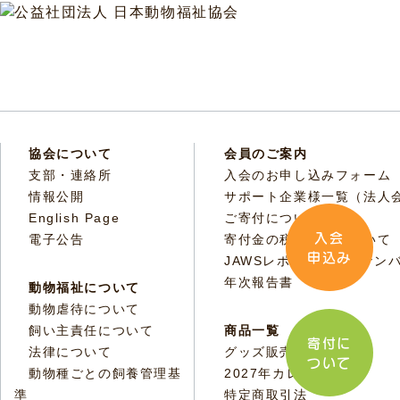
協会について
会員のご案内
支部・連絡所
入会のお申し込みフォーム
情報公開
サポート企業様一覧（法人
English Page
ご寄付について
入会
電子公告
寄付金の税額控除について
申込み
JAWSレポートバックナン
年次報告書
動物福祉について
動物虐待について
飼い主責任について
商品一覧
寄付に
法律について
グッズ販売
ついて
動物種ごとの飼養管理基
2027年カレンダー
準
特定商取引法