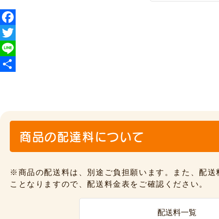
F
a
T
c
w
L
e
i
i
共
b
t
n
有
o
t
e
o
e
商品の配達料について
k
r
※商品の配送料は、別途ご負担願います。また、配送
ことなりますので、配送料金表をご確認ください。
配送料一覧