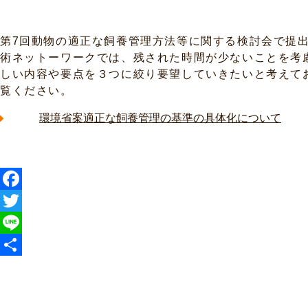
第7回動物の適正な飼養管理方法等に関する検討会で提
術ネットーワークでは、残された時間が少ないことを考
しい内容や要点を３つに絞り要望していきたいと考えて
覧ください。
環境省案適正な飼養管理の基準の具体化について
F
a
T
c
w
L
e
i
i
共
b
t
n
有