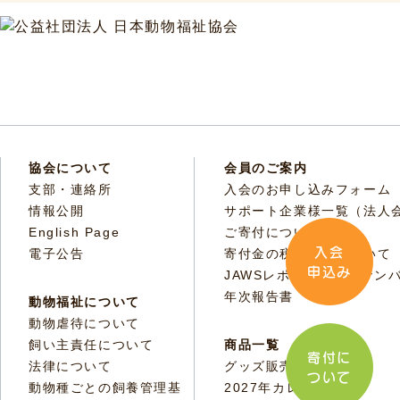
協会について
会員のご案内
支部・連絡所
入会のお申し込みフォーム
情報公開
サポート企業様一覧（法人
English Page
ご寄付について
入会
電子公告
寄付金の税額控除について
申込み
JAWSレポートバックナン
年次報告書
動物福祉について
動物虐待について
飼い主責任について
商品一覧
寄付に
法律について
グッズ販売
ついて
動物種ごとの飼養管理基
2027年カレンダー