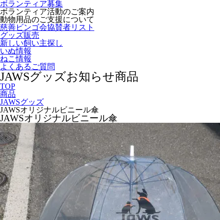
ボランティア募集
ボランティア活動のご案内
動物用品のご支援について
慈善ビンゴ会協賛者リスト
グッズ販売
新しい飼い主探し
いぬ情報
ねこ情報
よくあるご質問
JAWSグッズ
お知らせ
商品
TOP
商品
JAWSグッズ
JAWSオリジナルビニール傘
JAWSオリジナルビニール傘