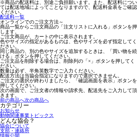
※商品の配送料は、別途ご負担願います。また、配送料につい
ては配送地域によってことなりますので、配送料金表をご確認
有
ください。
配送料一覧
オンラインでのご注文方法～
商品一覧からご注文商品の「注文リストに入れる」ボタンを押
します。
ご注文商品が、カートの中に表示されます。
色やサイズの指定があるものは、色やサイズを必ず指定してく
ださい。
同じ商品の、別の色やサイズを追加するときは、「買い物を続
ける」ボタンを押してください。
ご注文品を削除する場合は、削除列の「×」ボタンを押してく
ださい。
数量は必ず、半角英数字でご入力ください。
配送方法は当協会指定になりますので選択できません。
ご注文の選択が終わりましたら、「確認画面を表示」ボタンを
押してください。
次の画面で、ご注文者の情報や請求先、配送先をご入力して頂
きます。
前の商品へ
次の商品へ
カテゴリー
お知らせ
動物関連事業トピックス
どんな協会？
協会について
支部・連絡所
情報公開