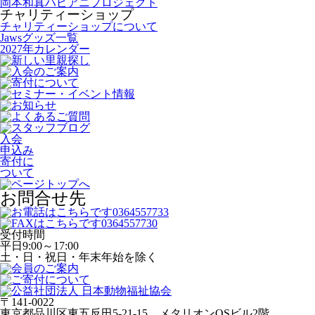
岡本和真ハピアニプロジェクト
チャリティーショップ
チャリティーショップについて
Jawsグッズ一覧
2027年カレンダー
入会
申込み
寄付に
ついて
お問合せ先
受付時間
平日
9:00～17:00
土・日・祝日・年末年始を除く
〒141-0022
東京都品川区東五反田5-21-15 メタリオンOSビル2階