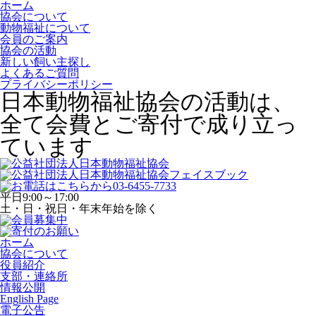
ホーム
協会について
動物福祉について
会員のご案内
協会の活動
新しい飼い主探し
よくあるご質問
プライバシーポリシー
日本動物福祉協会の活動は、
全て会費とご寄付で成り立っ
ています
平日
9:00～17:00
土・日・祝日・年末年始を除く
ホーム
協会について
役員紹介
支部・連絡所
情報公開
English Page
電子公告