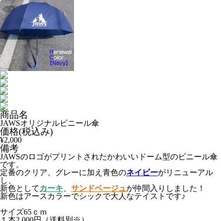
商品名
JAWSオリジナルビニール傘
価格(税込み)
¥2,000
備考
JAWSのロゴがプリントされたかわいいドーム型のビニール傘
です。
定番のクリア、グレーに加え青色の
ネイビー
がリニューアル
し、
新色として
カーキ
、
サンドベージュ
が仲間入りしました！
新色はアースカラーでシックで大人なテイストです♪
サイズ65ｃｍ
１本2,000円（送料別※）