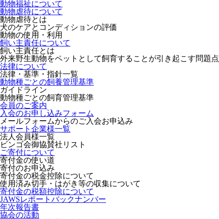
動物福祉について
動物虐待について
動物虐待とは
犬のケアとコンディションの評価
動物の使用・利用
飼い主責任について
飼い主責任とは
外来野生動物をペットとして飼育することが引き起こす問題点
法律について
法律・基準・指針一覧
動物種ごとの飼養管理基準
ガイドライン
動物種ごとの飼育管理基準
会員のご案内
入会のお申し込みフォーム
メールフォームからのご入会お申込み
サポート企業様一覧
法人会員様一覧
ビンゴ会御協賛社リスト
ご寄付について
寄付金の使い道
寄付のお申込み
寄付金の税金控除について
使用済み切手・はがき等の収集について
寄付金の税額控除について
JAWSレポートバックナンバー
年次報告書
協会の活動