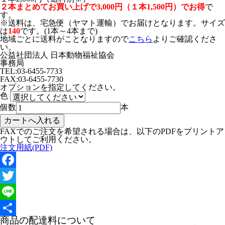
２本まとめてお買い上げで3,000円（１本1,500円）でお得
で
す。
※送料は、宅急便（ヤマト運輸）でお届けとなります。サイズ
は
140
です。(1本～4本まで)
地域ごとに送料がことなりますので
こちら
よりご確認くださ
い。
公益社団法人 日本動物福祉協会
事務局
TEL:03-6455-7733
FAX:03-6455-7730
オプションを指定してください。
色
個数
本
FAXでのご注文を希望される場合は、以下のPDFをプリントア
ウトしてご利用ください。
注文用紙(PDF)
Facebook
Twitter
Line
商品の配達料について
共