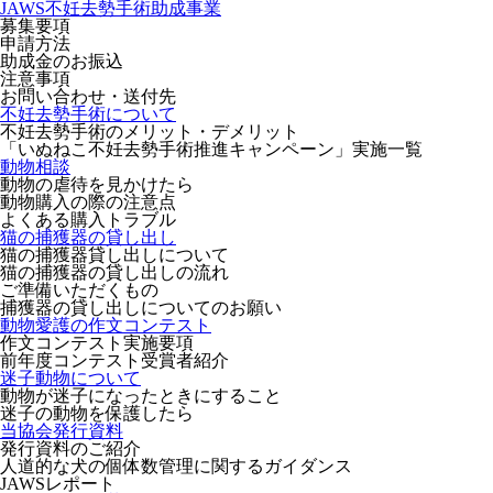
JAWS不妊去勢手術助成事業
募集要項
申請方法
助成金のお振込
注意事項
お問い合わせ・送付先
不妊去勢手術について
不妊去勢手術のメリット・デメリット
「いぬねこ不妊去勢手術推進キャンペーン」実施一覧
動物相談
動物の虐待を見かけたら
動物購入の際の注意点
よくある購入トラブル
猫の捕獲器の貸し出し
猫の捕獲器貸し出しについて
猫の捕獲器の貸し出しの流れ
ご準備いただくもの
捕獲器の貸し出しについてのお願い
動物愛護の作文コンテスト
作文コンテスト実施要項
前年度コンテスト受賞者紹介
迷子動物について
動物が迷子になったときにすること
迷子の動物を保護したら
当協会発行資料
発行資料のご紹介
人道的な犬の個体数管理に関するガイダンス
JAWSレポート