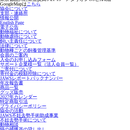
GoogleMapは
こちら
協会について
支部・連絡所
情報公開
English Page
電子公告
動物福祉について
動物虐待について
飼い主責任について
法律について
動物種ごとの飼養管理基準
会員のご案内
入会のお申し込みフォーム
サポート企業様一覧（法人会員一覧）
ご寄付について
寄付金の税額控除について
JAWSレポートバックナンバー
年次報告書
商品一覧
グッズ販売
2027年カレンダー
特定商取引法
プライバシーポリシー
協会の活動
JAWS不妊去勢手術助成事業
不妊去勢手術について
動物相談
猫の捕獲器の貸し出し