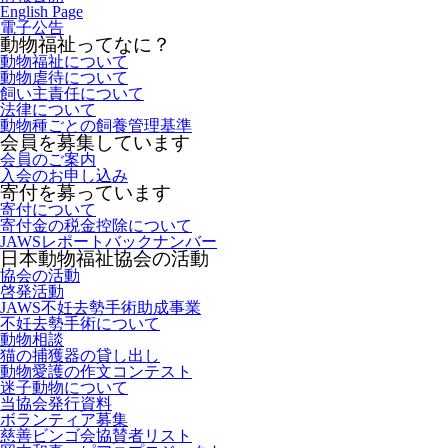
English Page
電子公告
動物福祉ってなに？
動物福祉について
動物虐待について
飼い主責任について
法律について
動物種ごとの飼養管理基準
会員を募集しています
会員のご案内
入会のお申し込み
寄付を募っています
寄付について
寄付金の税金控除について
JAWSレポートバックナンバー
日本動物福祉協会の活動
協会の活動
啓発活動
JAWS不妊去勢手術助成事業
不妊去勢手術について
動物相談
猫の捕獲器の貸し出し
動物愛護の作文コンテスト
迷子動物について
当協会発行資料
ボランティア募集
慈善ビンゴ会協賛者リスト