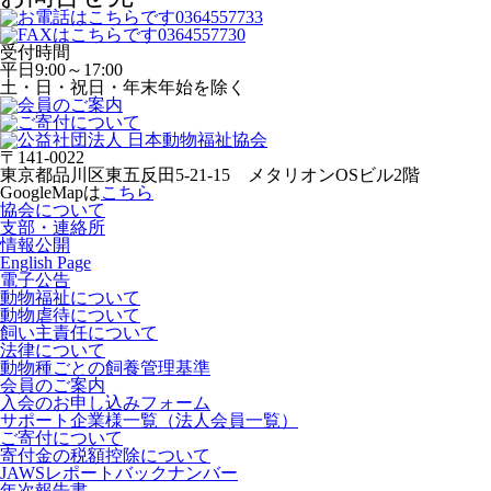
受付時間
平日
9:00～17:00
土・日・祝日・年末年始を除く
〒141-0022
東京都品川区東五反田5-21-15 メタリオンOSビル2階
GoogleMapは
こちら
協会について
支部・連絡所
情報公開
English Page
電子公告
動物福祉について
動物虐待について
飼い主責任について
法律について
動物種ごとの飼養管理基準
会員のご案内
入会のお申し込みフォーム
サポート企業様一覧（法人会員一覧）
ご寄付について
寄付金の税額控除について
JAWSレポートバックナンバー
年次報告書