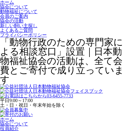
ホーム
協会について
動物福祉について
会員のご案内
協会の活動
新しい飼い主探し
よくあるご質問
プライバシーポリシー
「動物行政のための専門家に
よる相談窓口」設置｜日本動
物福祉協会の活動は、全て会
費とご寄付で成り立っていま
す
平日
9:00～17:00
土・日・祝日・年末年始を除く
ホーム
協会について
役員紹介