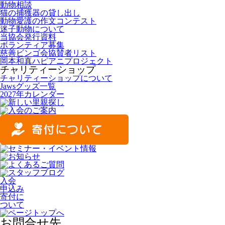
動物相談
猫の捕獲器の貸し出し
動物愛護の作文コンテスト
迷子動物について
当協会発行資料
ボランティア募集
慈善ビンゴ会協賛者リスト
岡本和真ハピアニプロジェクト
チャリティーショップ
チャリティーショップについて
Jawsグッズ一覧
2027年カレンダー
入会
申込み
寄付に
ついて
お問合せ先