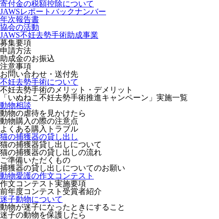
寄付金の税額控除について
JAWSレポートバックナンバー
年次報告書
協会の活動
JAWS不妊去勢手術助成事業
募集要項
申請方法
助成金のお振込
注意事項
お問い合わせ・送付先
不妊去勢手術について
不妊去勢手術のメリット・デメリット
「いぬねこ不妊去勢手術推進キャンペーン」実施一覧
動物相談
動物の虐待を見かけたら
動物購入の際の注意点
よくある購入トラブル
猫の捕獲器の貸し出し
猫の捕獲器貸し出しについて
猫の捕獲器の貸し出しの流れ
ご準備いただくもの
捕獲器の貸し出しについてのお願い
動物愛護の作文コンテスト
作文コンテスト実施要項
前年度コンテスト受賞者紹介
迷子動物について
動物が迷子になったときにすること
迷子の動物を保護したら