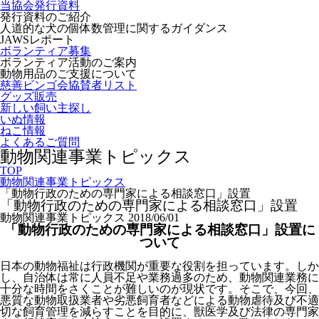
当協会発行資料
発行資料のご紹介
人道的な犬の個体数管理に関するガイダンス
JAWSレポート
ボランティア募集
ボランティア活動のご案内
動物用品のご支援について
慈善ビンゴ会協賛者リスト
グッズ販売
新しい飼い主探し
いぬ情報
ねこ情報
よくあるご質問
動物関連事業トピックス
TOP
動物関連事業トピックス
「動物行政のための専門家による相談窓口」設置
「動物行政のための専門家による相談窓口」設置
動物関連事業トピックス
2018/06/01
「動物行政のための専門家による相談窓口」設置に
ついて
日本の動物福祉は行政機関が重要な役割を担っています。しか
し、自治体は常に人員不足や業務過多のため、動物関連業務に
十分な時間をさくことが難しいのが現状です。そこで、今回、
悪質な動物取扱業者や劣悪飼育者などによる動物虐待及び不適
切な飼育管理を減らすことを目的に、獣医学及び法律の専門家