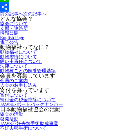
Line
前の記事へ
次の記事へ
共
どんな協会？
協会について
有
支部・連絡所
情報公開
English Page
電子公告
動物福祉ってなに？
動物福祉について
動物虐待について
飼い主責任について
法律について
動物種ごとの飼養管理基準
会員を募集しています
会員のご案内
入会のお申し込み
寄付を募っています
寄付について
寄付金の税金控除について
JAWSレポートバックナンバー
日本動物福祉協会の活動
協会の活動
啓発活動
JAWS不妊去勢手術助成事業
不妊去勢手術について