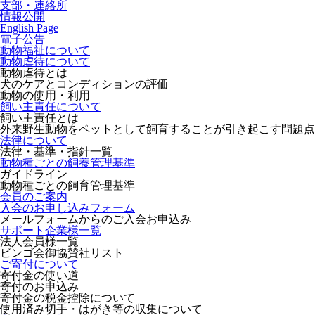
支部・連絡所
情報公開
English Page
電子公告
動物福祉について
動物虐待について
動物虐待とは
犬のケアとコンディションの評価
動物の使用・利用
飼い主責任について
飼い主責任とは
外来野生動物をペットとして飼育することが引き起こす問題点
法律について
法律・基準・指針一覧
動物種ごとの飼養管理基準
ガイドライン
動物種ごとの飼育管理基準
会員のご案内
入会のお申し込みフォーム
メールフォームからのご入会お申込み
サポート企業様一覧
法人会員様一覧
ビンゴ会御協賛社リスト
ご寄付について
寄付金の使い道
寄付のお申込み
寄付金の税金控除について
使用済み切手・はがき等の収集について