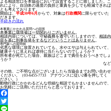
よる相談窓口を本協会において設置することに致しました。こ
れにより、自治体の過度の負担と重責を少しでも軽減できれば
とも考えております。
開始は、
平成
30
年6
月
からで、対象は
行政機関
に限らせていた
だきます。
手続きの流れ
本事業にかかわる質問への回答
本事業に環境省は一切関わりございません
。
相談内容については、守秘義務を遵守いたしますので、
相談内
容を基に刑事告発をするなどということはありません
。
専門家への質問例
劣悪な環境に放置されていても、水やエサは与えられていて、
健康そうに見えれば虐待に当たらないのでしょうか？
所有者が死亡した場合、親族はどこまで責任をおうべきでしょ
うか？
など
その他、ご不明な点がございましたら当協会までお問い合わせ
ください。（03-6455-7733 アナウンスに従い2番を押してく
ださい。）
動物行政にかかわるどんな些細な相談でもかまいませんので、
お気軽にご活用いただけたらと思っております。
Facebook
Twitter