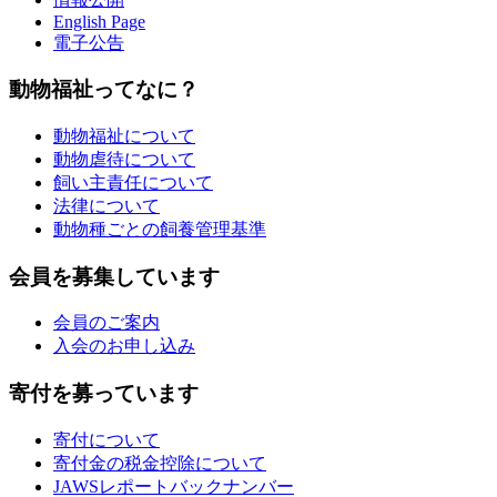
English Page
電子公告
動物福祉ってなに？
動物福祉について
動物虐待について
飼い主責任について
法律について
動物種ごとの飼養管理基準
会員を募集しています
会員のご案内
入会のお申し込み
寄付を募っています
寄付について
寄付金の税金控除について
JAWSレポートバックナンバー