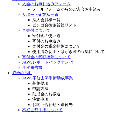
入会のお申し込みフォーム
メールフォームからのご入会お申込み
サポート企業様一覧
法人会員様一覧
ビンゴ会御協賛社リスト
ご寄付について
寄付金の使い道
寄付のお申込み
寄付金の税金控除について
使用済み切手・はがき等の収集について
寄付金の税額控除について
JAWSレポートバックナンバー
年次報告書
協会の活動
JAWS不妊去勢手術助成事業
募集要項
申請方法
助成金のお振込
注意事項
お問い合わせ・送付先
不妊去勢手術について