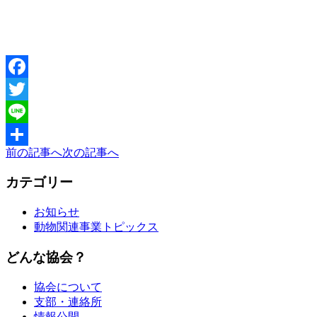
Facebook
Twitter
Line
前の記事へ
次の記事へ
共
有
カテゴリー
お知らせ
動物関連事業トピックス
どんな協会？
協会について
支部・連絡所
情報公開