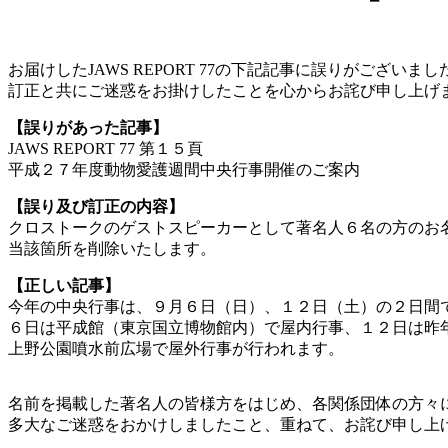
お届けしたJAWS REPORT 77の下記記事に誤りがございまし
訂正と共にご迷惑をお掛けしたことを心からお詫び申し上げ
【誤りがあった記事】
JAWS REPORT 77 第１５頁
平成２７年度動物愛護週間中央行事開催のご案内
【誤り及び訂正の内容】
クロストークのゲストスピーカーとして著名人６名の方のお
当該箇所を削除いたします。
【正しい記事】
今年の中央行事は、９月６日（日）、１２日（土）の２日間
６日は平成館（東京国立博物館内）で屋内行事、１２日は昨
上野公園噴水前広場で屋外行事が行われます。
名前を掲載した著名人の皆様方をはじめ、各関係団体の方々
多大なご迷惑をおかけしましたこと、重ねて、お詫び申し上