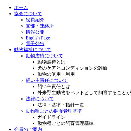
ホーム
協会について
役員紹介
支部・連絡所
情報公開
English Page
電子公告
動物福祉について
動物虐待について
動物虐待とは
犬のケアとコンディションの評価
動物の使用・利用
飼い主責任について
飼い主責任とは
外来野生動物をペットとして飼育することが
法律について
法律・基準・指針一覧
動物種ごとの飼養管理基準
ガイドライン
動物種ごとの飼育管理基準
会員のご案内