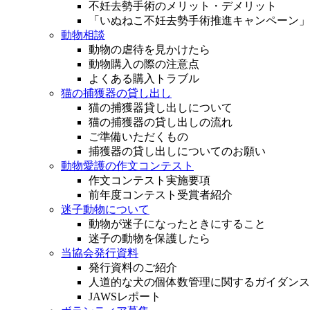
不妊去勢手術のメリット・デメリット
「いぬねこ不妊去勢手術推進キャンペーン」
動物相談
動物の虐待を見かけたら
動物購入の際の注意点
よくある購入トラブル
猫の捕獲器の貸し出し
猫の捕獲器貸し出しについて
猫の捕獲器の貸し出しの流れ
ご準備いただくもの
捕獲器の貸し出しについてのお願い
動物愛護の作文コンテスト
作文コンテスト実施要項
前年度コンテスト受賞者紹介
迷子動物について
動物が迷子になったときにすること
迷子の動物を保護したら
当協会発行資料
発行資料のご紹介
人道的な犬の個体数管理に関するガイダンス
JAWSレポート